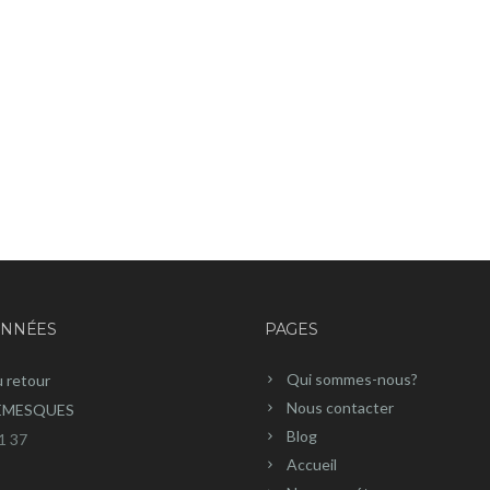
NNÉES
PAGES
Qui sommes-nous?
u retour
Nous contacter
REMESQUES
Blog
1 37
Accueil