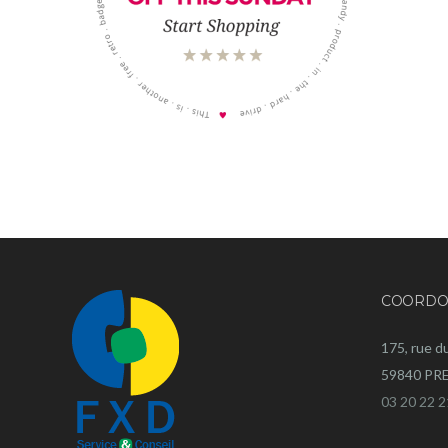
COORDO
175, rue d
59840 P
03 20 22 2