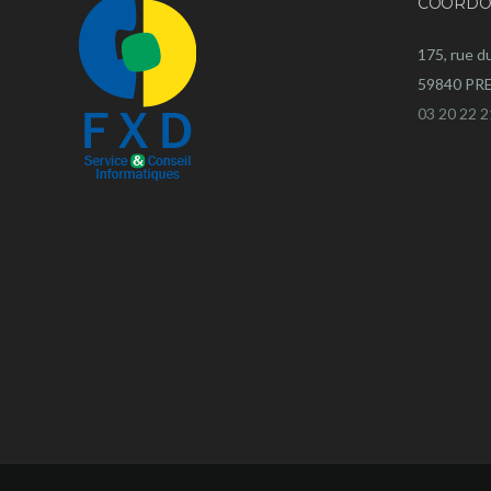
COORDO
175, rue d
59840 P
03 20 22 2