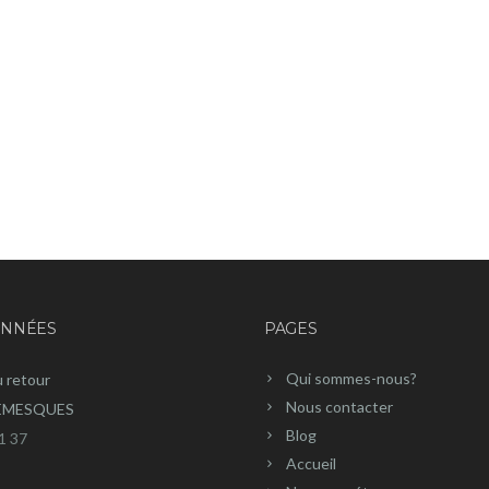
NNÉES
PAGES
Qui sommes-nous?
u retour
Nous contacter
REMESQUES
Blog
1 37
Accueil