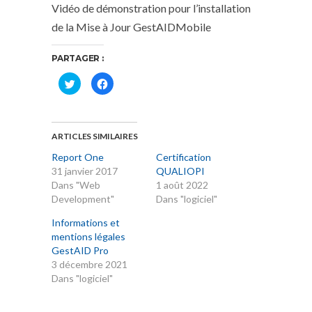
Vidéo de démonstration pour l’installation
de la Mise à Jour GestAIDMobile
PARTAGER :
Cliquez
Cliquez
pour
pour
partager
partager
sur
sur
Twitter(ouvre
Facebook(ouvre
dans
dans
une
une
ARTICLES SIMILAIRES
nouvelle
nouvelle
fenêtre)
fenêtre)
Report One
Certification
31 janvier 2017
QUALIOPI
Dans "Web
1 août 2022
Development"
Dans "logiciel"
Informations et
mentions légales
GestAID Pro
3 décembre 2021
Dans "logiciel"