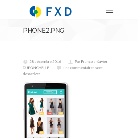
PHONE2.PNG
28 décembre 2016
Par François-Xavier
DUPONCHELLE
Les commentaires sont
désactivés