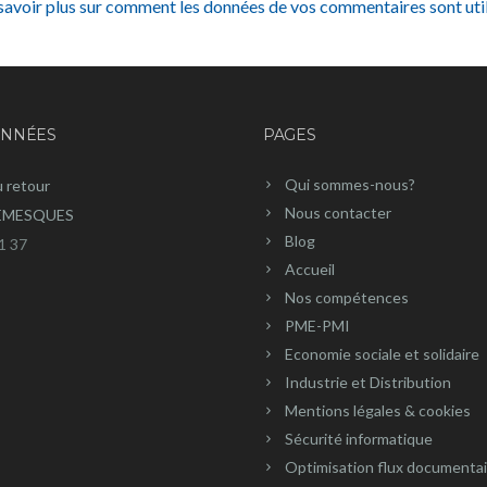
savoir plus sur comment les données de vos commentaires sont uti
NNÉES
PAGES
Qui sommes-nous?
u retour
Nous contacter
REMESQUES
Blog
1 37
Accueil
Nos compétences
PME-PMI
Economie sociale et solidaire
Industrie et Distribution
Mentions légales & cookies
Sécurité informatique
Optimisation flux documenta